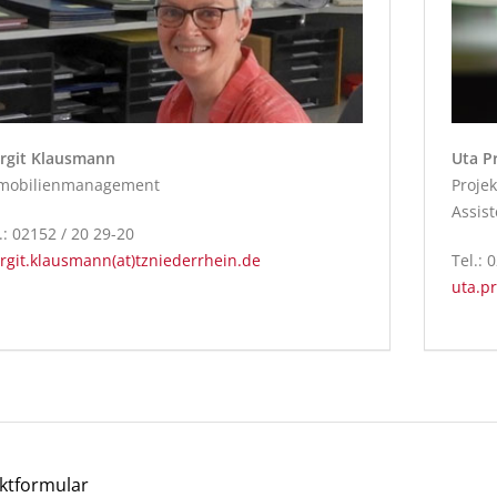
rgit Klausmann
Uta P
mobilienmanagement
Proje
Assis
.: 02152 / 20 29-20
rgit.klausmann(at)tzniederrhein.de
Tel.: 
uta.pr
ktformular