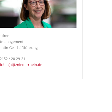
ricken
ktmanagement
tentin Geschäftführung
02152 / 20 29-21
icken(at)tzniederrhein.de