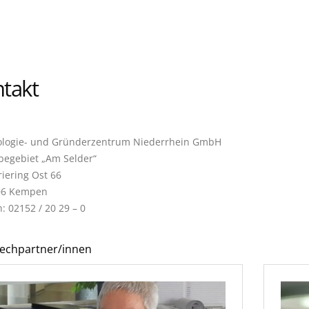
takt
logie- und Gründerzentrum Niederrhein GmbH
egebiet „Am Selder“
riering Ost 66
06 Kempen
: 02152 / 20 29 – 0
echpartner/innen