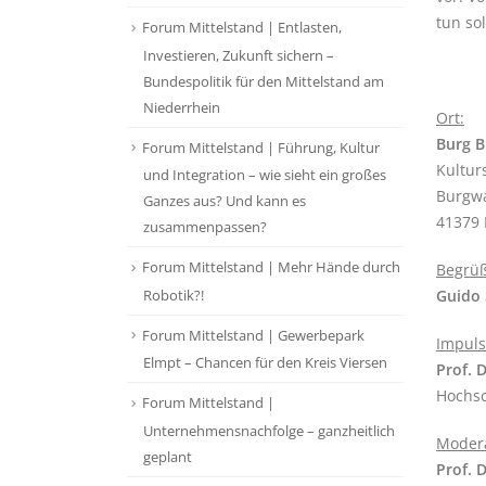
tun so
Forum Mittelstand | Entlasten,
Investieren, Zukunft sichern –
Bundespolitik für den Mittelstand am
Niederrhein
Ort:
Burg 
Forum Mittelstand | Führung, Kultur
Kultur
und Integration – wie sieht ein großes
Burgwa
Ganzes aus? Und kann es
41379
zusammenpassen?
Forum Mittelstand | Mehr Hände durch
Begrü
Robotik?!
Guido
Forum Mittelstand | Gewerbepark
Impuls
Elmpt – Chancen für den Kreis Viersen
Prof. 
Hochsc
Forum Mittelstand |
Unternehmensnachfolge – ganzheitlich
Modera
geplant
Prof. 