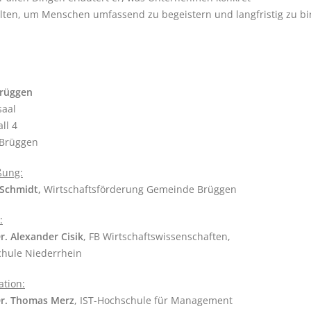
llten, um Menschen umfassend zu begeistern und langfristig zu b
Brüggen
saal
ll 4
 Brüggen
ßung:
 Schmidt,
Wirtschaftsförderung Gemeinde Brüggen
:
Dr. Alexander Cisik
, FB Wirtschaftswissenschaften,
hule Niederrhein
tion:
Dr. Thomas Merz
, IST-Hochschule für Management