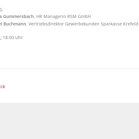
m:
na Gummersbach
, HR Managerin RSM GmbH
el Buchmann
, Vertriebsdirektor Gewerbekunden Sparkasse Krefeld
:
18:00 Uhr
ück