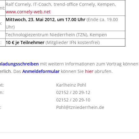
Ralf Cornely, IT-Coach, trend-office Cornely, Kempen,
nt:
www.cornely-web.net
Mittwoch, 23. Mai 2012, um 17.00 Uhr
(Ende ca. 19.00
:
Uhr)
Technologiezentrum Niederrhein (TZN), Kempen
:
10 € je Teilnehmer
(Mitglieder IFN kostenfrei)
nladungsschreiben
mit weitern Informationen zum Vortrag können
erlich
. Das
Anmeldeformular
können Sie
hier
abrufen.
t:
Karlheinz Pohl
n:
02152 / 20 29-12
02152 / 20 29-10
:
Pohl@tzniederrhein.de