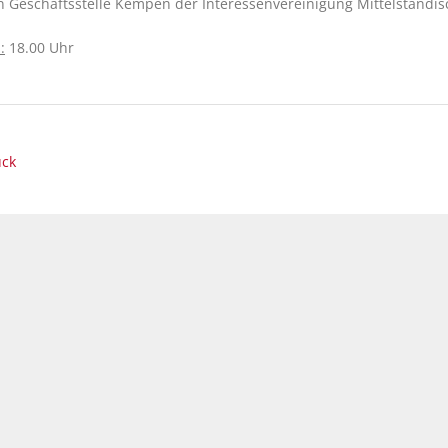
in Geschäftsstelle Kempen der Interessenvereinigung Mittelständisc
:
18.00 Uhr
ück