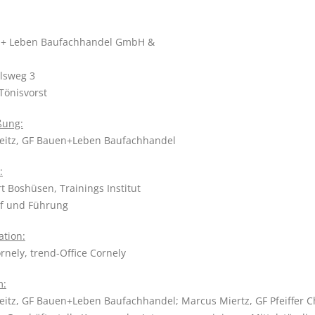
 + Leben Baufachhandel GmbH &
lsweg 3
Tönisvorst
ßung:
eitz, GF Bauen+Leben Baufachhandel
:
t Boshüsen, Trainings Institut
f und Führung
tion:
ornely, trend-Office Cornely
m:
eitz, GF Bauen+Leben Baufachhandel; Marcus Miertz, GF Pfeiffe