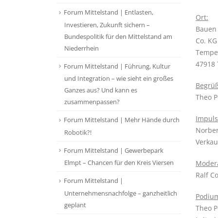
Forum Mittelstand | Entlasten,
Ort:
Investieren, Zukunft sichern –
Bauen
Bundespolitik für den Mittelstand am
Co. KG
Niederrhein
Tempe
47918 
Forum Mittelstand | Führung, Kultur
und Integration – wie sieht ein großes
Begrü
Ganzes aus? Und kann es
Theo P
zusammenpassen?
Impuls
Forum Mittelstand | Mehr Hände durch
Norber
Robotik?!
Verkau
Forum Mittelstand | Gewerbepark
Elmpt – Chancen für den Kreis Viersen
Modera
Ralf C
Forum Mittelstand |
Unternehmensnachfolge – ganzheitlich
Podiu
geplant
Theo P