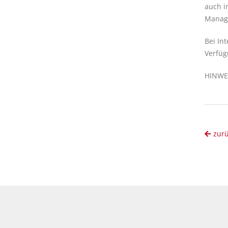
auch i
Manage
Bei In
Verfüg
HINWEI
zur