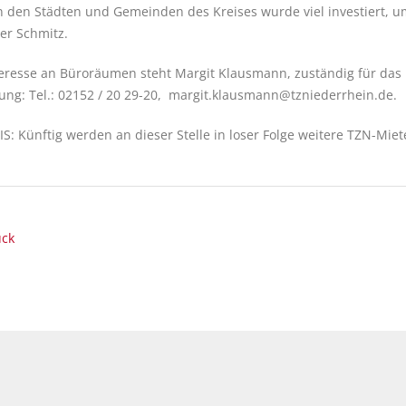
n den Städten und Gemeinden des Kreises wurde viel investiert, um
r Schmitz.
teresse an Büroräumen steht Margit Klausmann, zuständig für da
ung: Tel.: 02152 / 20 29-20, margit.klausmann@tzniederrhein.de.
S: Künftig werden an dieser Stelle in loser Folge weitere TZN-Miete
ück