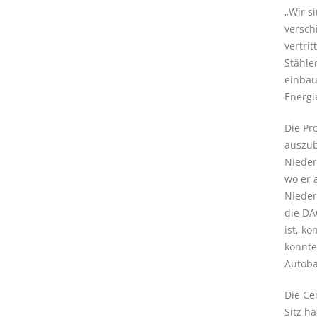
„Wir s
versch
vertri
Stähle
einbau
Energi
Die Pr
auszub
Nieder
wo er 
Nieder
die DA
ist, k
konnte
Autoba
Die Ce
Sitz h