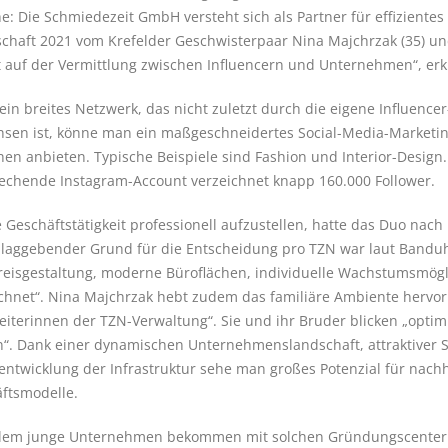
e: Die Schmiedezeit GmbH versteht sich als Partner für effiziente
schaft 2021 vom Krefelder Geschwisterpaar Nina Majchrzak (35) u
t auf der Vermittlung zwischen Influencern und Unternehmen“, er
ein breites Netzwerk, das nicht zuletzt durch die eigene Influence
sen ist, könne man ein maßgeschneidertes Social-Media-Marketi
hen anbieten. Typische Beispiele sind Fashion und Interior-Design.
echende Instagram-Account verzeichnet knapp 160.000 Follower.
 Geschäftstätigkeit professionell aufzustellen, hatte das Duo na
laggebender Grund für die Entscheidung pro TZN war laut Banduh
Preisgestaltung, moderne Büroflächen, individuelle Wachstumsmög
chnet“. Nina Majchrzak hebt zudem das familiäre Ambiente hervor 
eiterinnen der TZN-Verwaltung“. Sie und ihr Bruder blicken „optimis
n“. Dank einer dynamischen Unternehmenslandschaft, attraktiver S
entwicklung der Infrastruktur sehe man großes Potenzial für nach
ftsmodelle.
llem junge Unternehmen bekommen mit solchen Gründungscenter