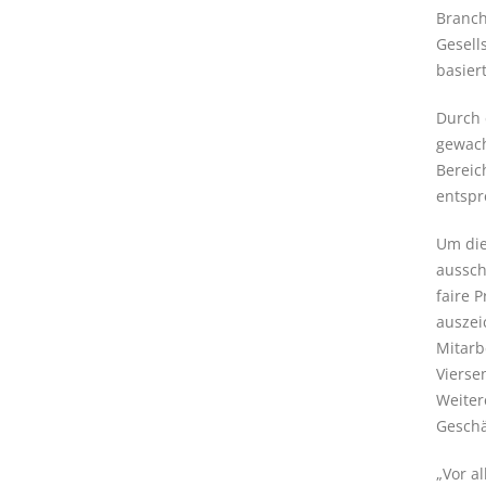
Branch
Gesell
basier
Durch 
gewach
Bereic
entspr
Um die
aussch
faire 
auszei
Mitarb
Vierse
Weiter
Geschä
„Vor a