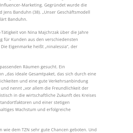
s Influencer-Marketing. Gegründet wurde die
nd Jens Banduhn (38). „Unser Geschäftsmodell
klärt Banduhn.
r-Tätigkeit von Nina Majchrzak über die Jahre
ng für Kunden aus den verschiedensten
 Die Eigenmarke heißt „ninalessia“, der
ch passenden Räumen gesucht. Ein
n „das ideale Gesamtpaket, das sich durch eine
lichkeiten und eine gute Verkehrsanbindung
und nennt „vor allem die Freundlichkeit der
tisch in die wirtschaftliche Zukunft des Kreises
tandortfaktoren und einer stetigen
haltiges Wachstum und erfolgreiche
n wie dem TZN sehr gute Chancen geboten. Und